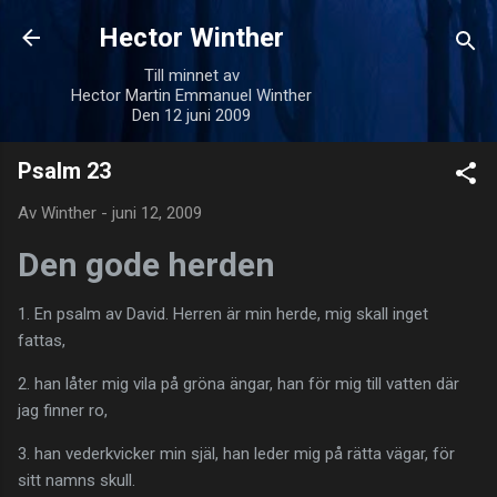
Fortsätt till huvudinnehåll
Hector Winther
Till minnet av
Hector Martin Emmanuel Winther
Den 12 juni 2009
Psalm 23
Av
Winther
-
juni 12, 2009
Den gode herden
1. En psalm av David. Herren är min herde, mig skall inget
fattas,
2. han låter mig vila på gröna ängar, han för mig till vatten där
jag finner ro,
3. han vederkvicker min själ, han leder mig på rätta vägar, för
sitt namns skull.